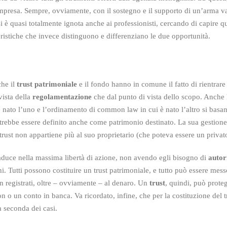
i impresa. Sempre, ovviamente, con il sostegno e il supporto di un’arma v
 è quasi totalmente ignota anche ai professionisti, cercando di capire qua
teristiche che invece distinguono e differenziano le due opportunità.
che il
trust patrimoniale
e il fondo hanno in comune il fatto di rientrare 
vista della
regolamentazione
che dal punto di vista dello scopo. Anche l
è nato l’uno e l’ordinamento di common law in cui è nato l’altro si basano
rebbe essere definito anche come patrimonio destinato. La sua gestione
rust non appartiene più al suo proprietario (che poteva essere un privato
raduce nella massima libertà di azione, non avendo egli bisogno di
autori
Tutti possono costituire un trust patrimoniale, e tutto può essere messo in
non registrati, oltre – ovviamente – al denaro. Un
trust
, quindi, può prote
 o un conto in banca. Va ricordato, infine, che per la costituzione del t
a seconda dei casi.