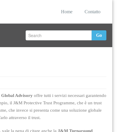
Home
Contatto
Go
Global Advisory
offre tutti i servizi necessari garantendo
mpio, il J&M Protective Trust Programme, che è un trust
me, che invece si presenta come una soluzione globale
rlo attraverso il trust.
, vale la pena di citare anche la
J&M Turnaround