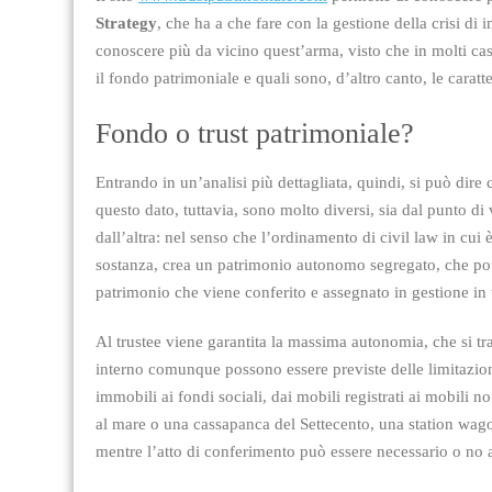
Strategy
, che ha a che fare con la gestione della crisi d
conoscere più da vicino quest’arma, visto che in molti casi
il fondo patrimoniale e quali sono, d’altro canto, le carat
Fondo o trust patrimoniale?
Entrando in un’analisi più dettagliata, quindi, si può dire 
questo dato, tuttavia, sono molto diversi, sia dal punto di 
dall’altra: nel senso che l’ordinamento di civil law in cui 
sostanza, crea un patrimonio autonomo segregato, che pot
patrimonio che viene conferito e assegnato in gestione in t
Al trustee viene garantita la massima autonomia, che si t
interno comunque possono essere previste delle limitazioni. 
immobili ai fondi sociali, dai mobili registrati ai mobili 
al mare o una cassapanca del Settecento, una station wagon
mentre l’atto di conferimento può essere necessario o no 