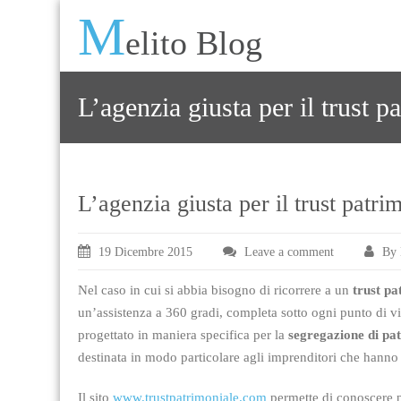
M
elito Blog
L’agenzia giusta per il trust p
L’agenzia giusta per il trust patri
19 Dicembre 2015
Leave a comment
By 
Nel caso in cui si abbia bisogno di ricorrere a un
trust pa
un’assistenza a 360 gradi, completa sotto ogni punto di 
progettato in maniera specifica per la
segregazione di pa
destinata in modo particolare agli imprenditori che hanno in
Il sito
www.trustpatrimoniale.com
permette di conoscere pi