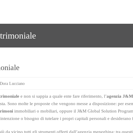
atrimoniale
moniale
Dora Lucciano
trimoniale
e non si sappia a quale ente fare riferimento, l’
agenzia J&M 
vista. Sono molte le proposte che vengono messe a disposizione: per ese
trimoni
immobiliari o mobiliari, oppure il J&M Global Solution Program
tenzione o bisogno di tutelare i propri capitali personali e desiderano fa
ù da vicino tutti gli strumenti offerti dall’agenzia meneghina: tra questi