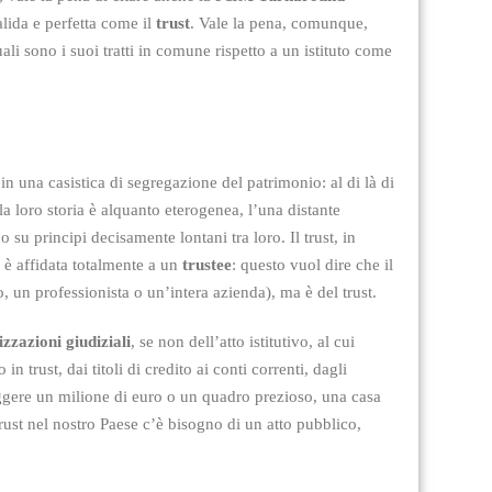
alida e perfetta come il
trust
. Vale la pena, comunque,
li sono i suoi tratti in comune rispetto a un istituto come
in una casistica di segregazione del patrimonio: al di là di
a loro storia è alquanto eterogenea, l’una distante
 su principi decisamente lontani tra loro. Il trust, in
 è affidata totalmente a un
trustee
: questo vuol dire che il
, un professionista o un’intera azienda), ma è del trust.
zzazioni giudiziali
, se non dell’atto istitutivo, al cui
 trust, dai titoli di credito ai conti correnti, dagli
ggere un milione di euro o un quadro prezioso, una casa
rust nel nostro Paese c’è bisogno di un atto pubblico,