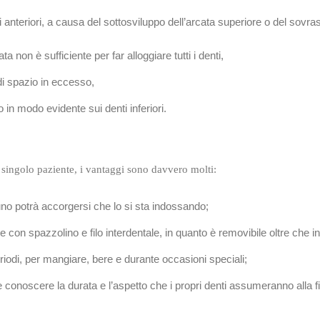
ti anteriori, a causa del sottosviluppo dell’arcata superiore o del sovras
ta non è sufficiente per far alloggiare tutti i denti,
di spazio in eccesso,
 in modo evidente sui denti inferiori.
 singolo paziente, i vantaggi sono davvero molti:
cuno potrà accorgersi che lo si sta indossando;
con spazzolino e filo interdentale, in quanto è removibile oltre che inv
riodi, per mangiare, bere e durante occasioni speciali;
le conoscere la durata e l’aspetto che i propri denti assumeranno alla fi