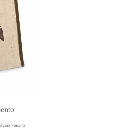
mento
orgino Vincente