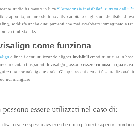
ecente studio ha messo in luce
“l’ortodonzia invisibile”, si tratta dell “l’
ibile appunto, un metodo innovativo adottato dagli studi dentistici d’avan
saling, soddisfa anche quei pazienti che mai avrebbero immaginato e ta
ontica tradizionale.
visalign come funziona
align
allinea i denti utilizzando aligner
invisibili
creati su misura in base 
recchi dentali trasparenti Invisalign possono essere
rimossi
in
qualsias
uire una normale igiene orale. Gli apparecchi dentali fissi tradizionali 
ero nel mangiare.
n possono essere utilizzati nel caso di:
 disallineate e spesso avviene che uno o più denti superiori mordono nel