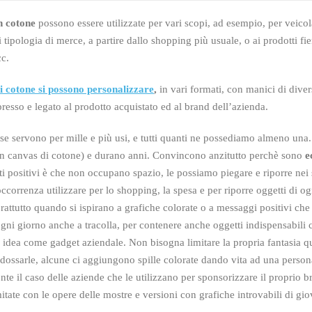
n cotone
possono essere utilizzate per vari scopi, ad esempio, per veicola
i tipologia di merce, a partire dallo shopping più usuale, o ai prodotti fi
cc.
i cotone si possono personalizzare
,
in vari formati, con manici di dive
resso e legato al prodotto acquistato ed al brand dell’azienda.
se servono per mille e più usi, e tutti quanti ne possediamo almeno un
 in canvas di cotone) e durano anni. Convincono anzitutto perchè sono
e
ti positivi è che non occupano spazio, le possiamo piegare e riporre nei s
occorrenza utilizzare per lo shopping, la spesa e per riporre oggetti di 
rattutto quando si ispirano a grafiche colorate o a messaggi positivi che
 ogni giorno anche a tracolla, per contenere anche oggetti indispensabil
idea come gadget aziendale. Non bisogna limitare la propria fantasia quan
ossarle, alcune ci aggiungono spille colorate dando vita ad una person
e il caso delle aziende che le utilizzano per sponsorizzare il proprio b
ate con le opere delle mostre e versioni con grafiche introvabili di giova