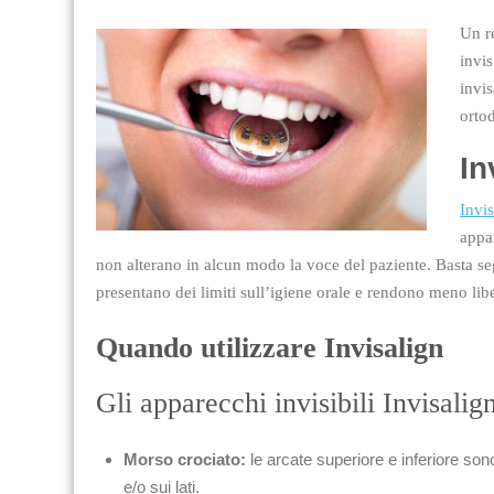
Un r
invis
invi
ortod
In
Invis
appa
non alterano in alcun modo la voce del paziente. Basta seg
presentano dei limiti sull’igiene orale e rendono meno lib
Quando utilizzare Invisalign
Gli apparecchi invisibili Invisalig
Morso crociato:
le arcate superiore e inferiore sono
e/o sui lati.