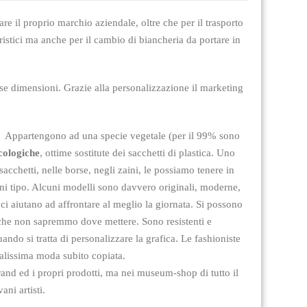
re il proprio marchio aziendale, oltre che per il trasporto
eristici ma anche per il cambio di biancheria da portare in
rse dimensioni. Grazie alla personalizzazione il marketing
a. Appartengono ad una specie vegetale (per il 99% sono
cologiche
, ottime sostitute dei sacchetti di plastica. Uno
acchetti, nelle borse, negli zaini, le possiamo tenere in
ogni tipo. Alcuni modelli sono davvero originali, moderne,
 ci aiutano ad affrontare al meglio la giornata. Si possono
i che non sapremmo dove mettere. Sono resistenti e
do si tratta di personalizzare la grafica. Le fashioniste
alissima moda subito copiata.
rand ed i propri prodotti, ma nei museum-shop di tutto il
ni artisti.