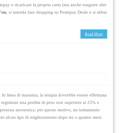
tepay o ricaricare la propria carta (ma anche eseguire altri
Fun
, si intenda fare shopping su Postepay Deals o si abbia
Read More
 In linea di massima, la terapia dovrebbe essere effettuata
 registrare una perdita di peso non superiore al 25% e
persona anoressica: per questo motivo, un trattamento
ntri alcun tipo di miglioramento dopo tre o quattro mesi.