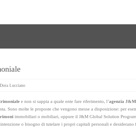
moniale
Dora Lucciano
trimoniale
e non si sappia a quale ente fare riferimento, l’
agenzia J&M 
vista. Sono molte le proposte che vengono messe a disposizione: per ese
trimoni
immobiliari o mobiliari, oppure il J&M Global Solution Program
tenzione o bisogno di tutelare i propri capitali personali e desiderano fa