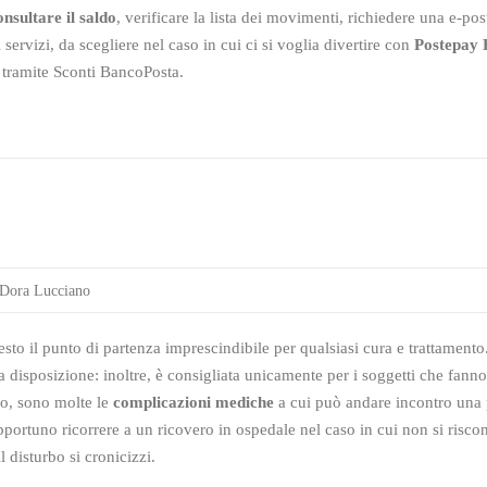
onsultare il saldo
, verificare la lista dei movimenti, richiedere una e-pos
i servizi, da scegliere nel caso in cui ci si voglia divertire con
Postepay 
i tramite Sconti BancoPosta.
Dora Lucciano
sto il punto di partenza imprescindibile per qualsiasi cura e trattamento.
disposizione: inoltre, è consigliata unicamente per i soggetti che fanno
to, sono molte le
complicazioni mediche
a cui può andare incontro una 
pportuno ricorrere a un ricovero in ospedale nel caso in cui non si risco
l disturbo si cronicizzi.