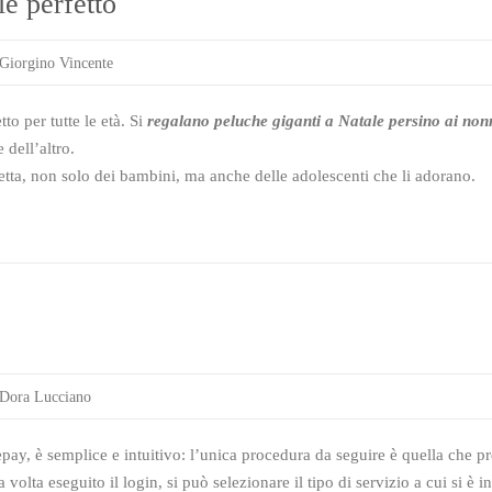
le perfetto
Giorgino Vincente
to per tutte le età. Si
regalano peluche giganti a Natale persino ai nonn
 dell’altro.
retta, non solo dei bambini, ma anche delle adolescenti che li adorano.
Dora Lucciano
tepay, è semplice e intuitivo: l’unica procedura da seguire è quella che p
olta eseguito il login, si può selezionare il tipo di servizio a cui si è int