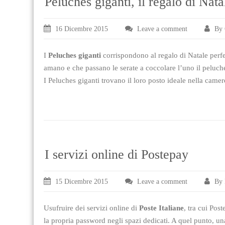
Peluches giganti, il regalo di Nata
16 Dicembre 2015
Leave a comment
By 
I
Peluches giganti
corrispondono al regalo di Natale perfet
amano e che passano le serate a coccolare l’uno il peluche
I Peluches giganti trovano il loro posto ideale nella came
I servizi online di Postepay
15 Dicembre 2015
Leave a comment
By 
Usufruire dei servizi online di
Poste Italiane
, tra cui Pos
la propria password negli spazi dedicati. A quel punto, una v